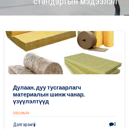
стандартын мэдээлэл
Дулаан, дуу тусгаарлагч
материалын шинж чанар,
үзүүлэлтүүд
2022/06/30
0
Дэлгэрэнгүй