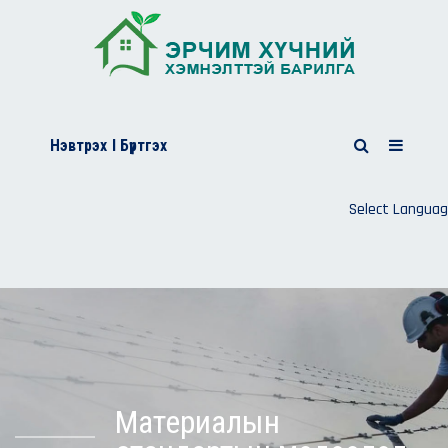
Нэвтрэх
I Бүртгэх
Select Langua
Материалын