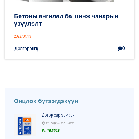
Бетоны ангилал ба шинж чанарын
үзүүлэлт
2022/04/13
0
Дэлгэрэнгүй
Онцлох бүтээгдэхүүн
Дотор хар замаск
06 сарын 27, 2022
Үнэ: 10,500₮