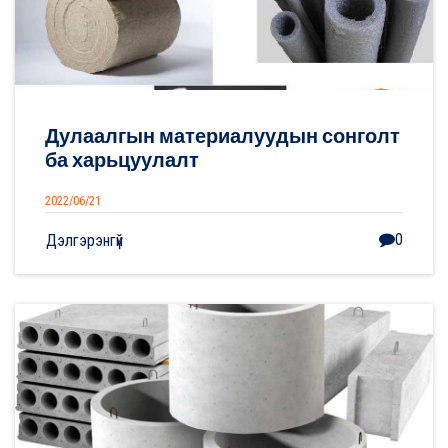
Дулаалгын материалуудын сонголт
ба харьцуулалт
2022/06/21
0
Дэлгэрэнгүй