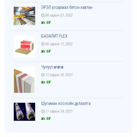
ЭРЭЛ угсармал бетон хавтан
06 сарын 27, 2022
Үнэ: 0₮
БАЗАЛИТ FLEX
06 сарын 17, 2022
Үнэ: 0₮
Чулуут өнгөлгөө
11 сарын 30, 2021
Үнэ: 0₮
Шугаман хоолойн дулаалга
11 сарын 29, 2021
Үнэ: 0₮