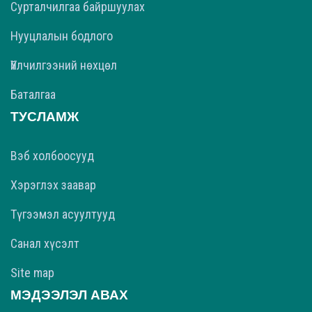
Сурталчилгаа байршуулах
Нууцлалын бодлого
Үйлчилгээний нөхцөл
Баталгаа
ТУСЛАМЖ
Вэб холбоосууд
Хэрэглэх заавар
Түгээмэл асуултууд
Санал хүсэлт
Site map
МЭДЭЭЛЭЛ АВАХ