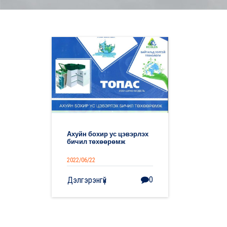
Ахуйн бохир ус цэвэрлэх
бичил төхөөрөмж
2022/06/22
0
Дэлгэрэнгүй