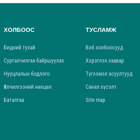
ХОЛБООС
ТУСЛАМЖ
Бидний тухай
Вэб холбоосууд
Сурталчилгаа байршуулах
Хэрэглэх заавар
Нууцлалын бодлого
Түгээмэл асуултууд
Үйлчилгээний нөхцөл
Санал хүсэлт
Баталгаа
Site map