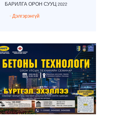
БАРИЛГА ОРОН СУУЦ 2022
БЕТОНЫ ТЕХ
- Дэлгэрэнгүй
- Дэлгэрэнгүй