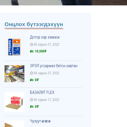
Онцлох бүтээгдэхүүн
Дотор хар замаск
06 сарын 27, 2022
Үнэ: 10,500₮
ЭРЭЛ угсармал бетон хавтан
06 сарын 27, 2022
Үнэ: 0₮
БАЗАЛИТ FLEX
06 сарын 17, 2022
Үнэ: 0₮
Чулуут өнгөлгөө