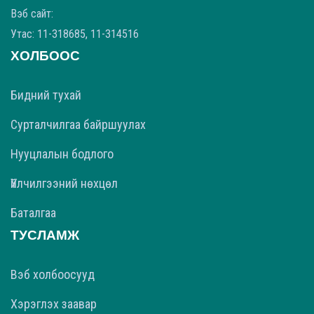
Вэб сайт:
Утас: 11-318685, 11-314516
ХОЛБООС
Бидний тухай
Сурталчилгаа байршуулах
Нууцлалын бодлого
Үйлчилгээний нөхцөл
Баталгаа
ТУСЛАМЖ
Вэб холбоосууд
Хэрэглэх заавар