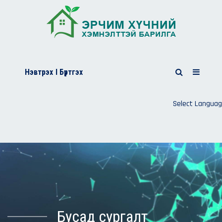
Нэвтрэх
I Бүртгэх
Select Langua
Бусад сургалт