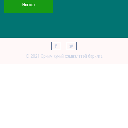
Илгээх
© 2021 Эрчим хүчний хэмнэлттэй барилга