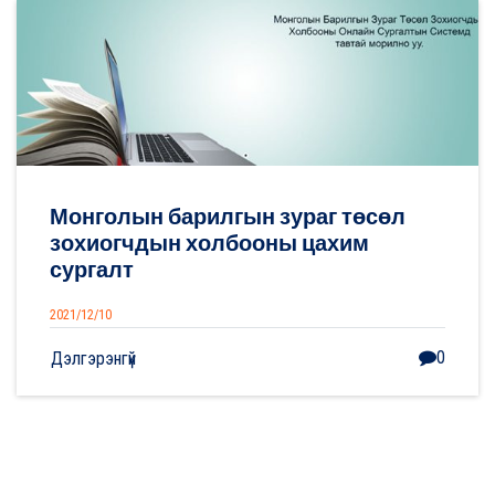
Монголын барилгын зураг төсөл
зохиогчдын холбооны цахим
сургалт
2021/12/10
0
Дэлгэрэнгүй