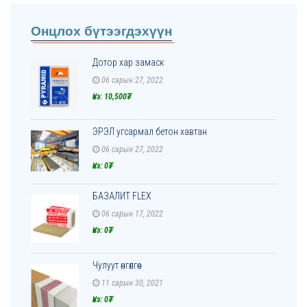
Онцлох бүтээгдэхүүн
Дотор хар замаск
06 сарын 27, 2022
Үнэ: 10,500₮
ЭРЭЛ угсармал бетон хавтан
06 сарын 27, 2022
Үнэ: 0₮
БАЗАЛИТ FLEX
06 сарын 17, 2022
Үнэ: 0₮
Чулуут өнгөлгөө
11 сарын 30, 2021
Үнэ: 0₮