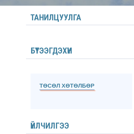
ТАНИЛЦУУЛГА
БҮТЭЭГДЭХҮҮН
ТӨСӨЛ ХӨТӨЛБӨР
ҮЙЛЧИЛГЭЭ