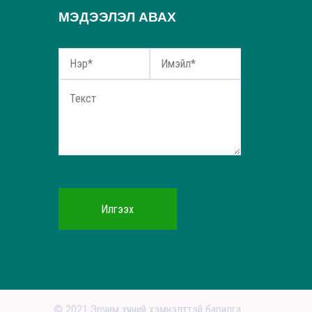
МЭДЭЭЛЭЛ АВАХ
Илгээх
© 2021 Эрчим хүчний хэмнэлттэй барилга