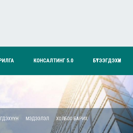
РИЛГА
КОНСАЛТИНГ 5.0
БҮТЭЭГДЭХҮҮН
ЭГДЭХҮҮН
МЭДЭЭЛЭЛ
ХОЛБОО БАРИХ