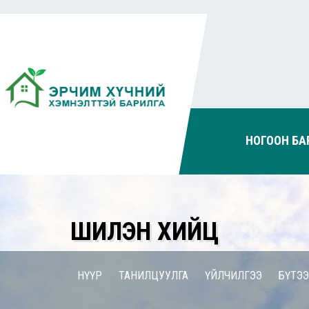
НОГООН БА
ШИЛЭН ХИЙЦ
НҮҮР
ТАНИЛЦУУЛГА
ҮЙЛЧИЛГЭЭ
БҮТЭ