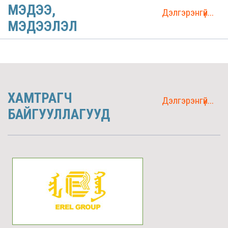
МЭДЭЭ,
Дэлгэрэнгүй...
МЭДЭЭЛЭЛ
ХАМТРАГЧ
Дэлгэрэнгүй...
БАЙГУУЛЛАГУУД