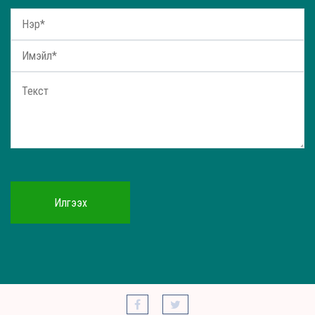
Илгээх