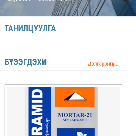
ТАНИЛЦУУЛГА
БҮТЭЭГДЭХҮҮН
Дэлгэрэнгүй...