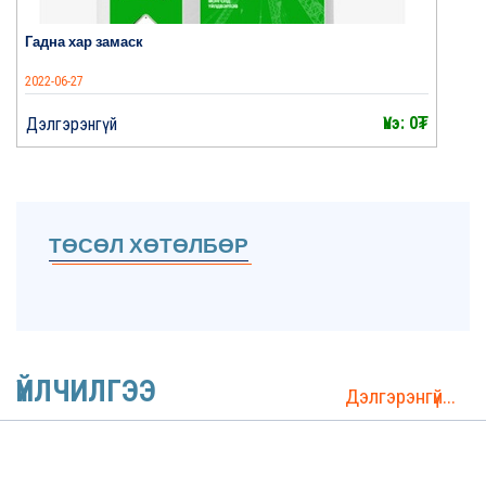
Гадна хар замаск
2022-06-27
Үнэ: 0₮
Дэлгэрэнгүй
ТӨСӨЛ ХӨТӨЛБӨР
ҮЙЛЧИЛГЭЭ
Дэлгэрэнгүй...