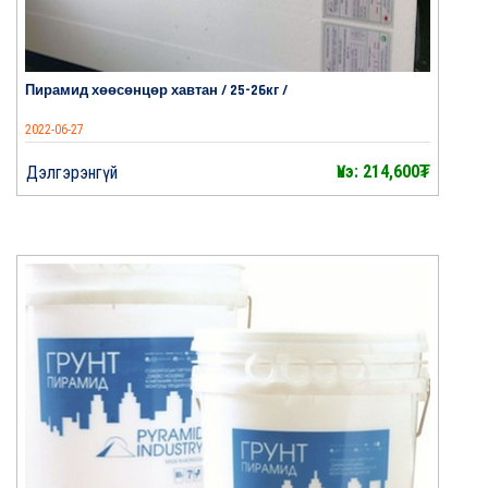
Пирамид хөөсөнцөр хавтан / 25-26кг /
2022-06-27
Үнэ: 214,600₮
Дэлгэрэнгүй