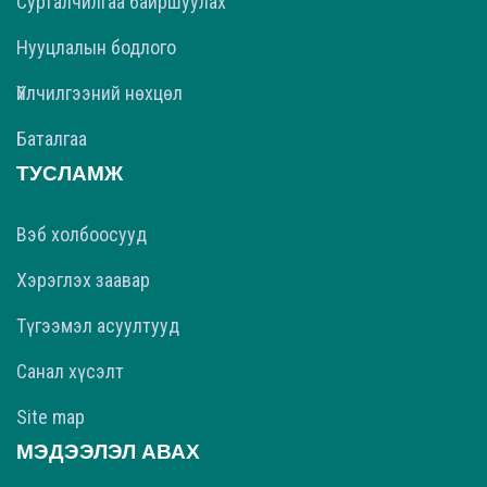
Сурталчилгаа байршуулах
Нууцлалын бодлого
Үйлчилгээний нөхцөл
Баталгаа
ТУСЛАМЖ
Вэб холбоосууд
Хэрэглэх заавар
Түгээмэл асуултууд
Санал хүсэлт
Site map
МЭДЭЭЛЭЛ АВАХ