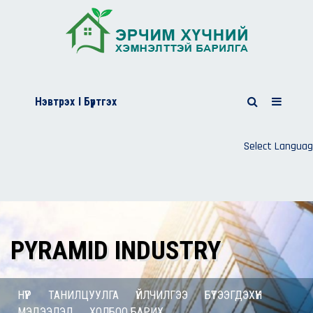
Нэвтрэх
I Бүртгэх
Select Langua
PYRAMID INDUSTRY
НҮҮР
ТАНИЛЦУУЛГА
ҮЙЛЧИЛГЭЭ
БҮТЭЭГДЭХҮҮН
МЭДЭЭЛЭЛ
ХОЛБОО БАРИХ