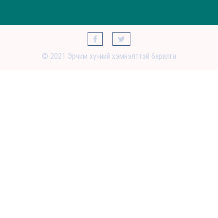
© 2021 Эрчим хүчний хэмнэлттэй барилга