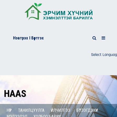
Нэвтрэх
I Бүртгэх
Select Langua
HAAS
НҮҮР
ТАНИЛЦУУЛГА
ҮЙЛЧИЛГЭЭ
БҮТЭЭГДЭХҮҮН
МЭДЭЭЛЭЛ
ХОЛБОО БАРИХ