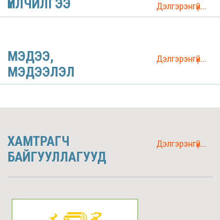
ҮЙЛЧИЛГЭЭ
Дэлгэрэнгүй...
МЭДЭЭ,
Дэлгэрэнгүй...
МЭДЭЭЛЭЛ
ХАМТРАГЧ
Дэлгэрэнгүй...
БАЙГУУЛЛАГУУД