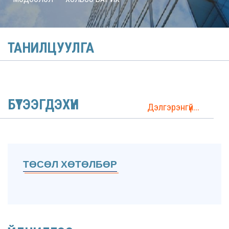
ТАНИЛЦУУЛГА
БҮТЭЭГДЭХҮҮН
Дэлгэрэнгүй...
ТӨСӨЛ ХӨТӨЛБӨР