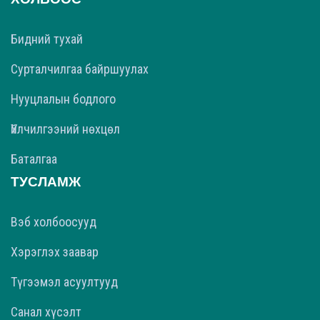
Бидний тухай
Сурталчилгаа байршуулах
Нууцлалын бодлого
Үйлчилгээний нөхцөл
Баталгаа
ТУСЛАМЖ
Вэб холбоосууд
Хэрэглэх заавар
Түгээмэл асуултууд
Санал хүсэлт