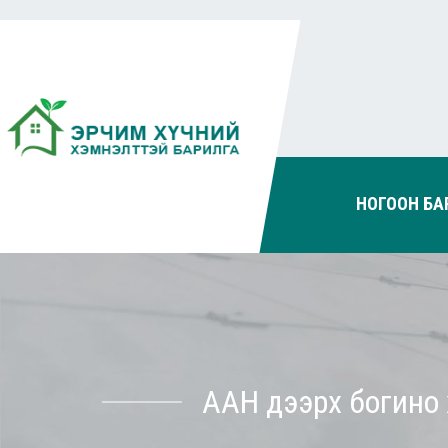
НОГООН БА
ААН дээрх богино 