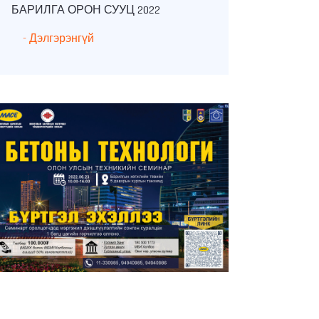
БАРИЛГА ОРОН СУУЦ 2022
БЕТОНЫ ТЕХ
- Дэлгэрэнгүй
- Дэлгэрэнгүй