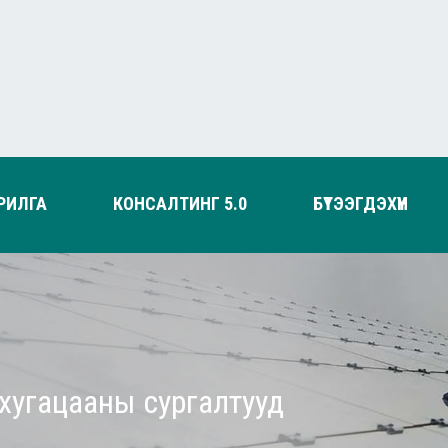
РИЛГА
КОНСАЛТИНГ 5.0
БҮТЭЭГДЭХҮҮН
хугацааны сургалтууд