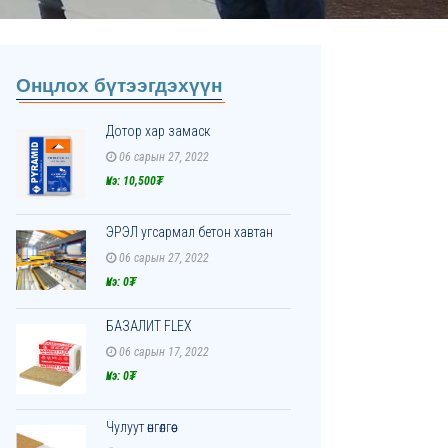
Онцлох бүтээгдэхүүн
Дотор хар замаск
06 сарын 27, 2022
Үнэ: 10,500₮
ЭРЭЛ угсармал бетон хавтан
06 сарын 27, 2022
Үнэ: 0₮
БАЗАЛИТ FLEX
06 сарын 17, 2022
Үнэ: 0₮
Чулуут өнгөлгөө