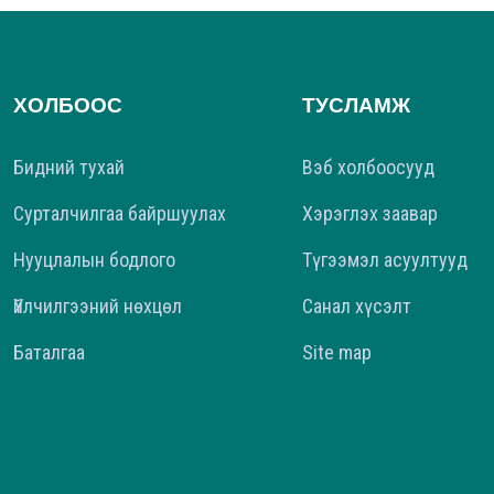
ХОЛБООС
ТУСЛАМЖ
Бидний тухай
Вэб холбоосууд
Сурталчилгаа байршуулах
Хэрэглэх заавар
Нууцлалын бодлого
Түгээмэл асуултууд
Үйлчилгээний нөхцөл
Санал хүсэлт
Баталгаа
Site map