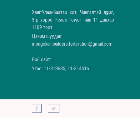
Хаяг:Улаанбаатар хот, Чингэлтэй дүүрэг,
3-р хороо Peace Tower -ийн 11 давхар
1109 тоот
Цахим шуудан:
mongolian.builders.federation@gmail.com
Вэб сайт:
Утас: 11-318685, 11-314516