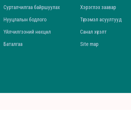
Сурталчилгаа байршуулах
Хэрэглэх заавар
Нууцлалын бодлого
Түгээмэл асуултууд
Үйлчилгээний нөхцөл
Санал хүсэлт
Баталгаа
Site map