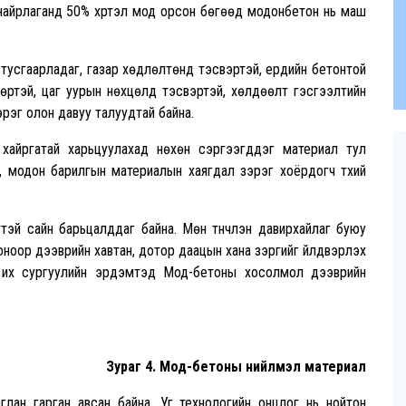
 найрлаганд 50% хүртэл мод орсон бөгөөд модонбетон нь маш
тусгаарладаг, газар хөдлөлтөнд тэсвэртэй, ердийн бетонтой
дөртэй, цаг уурын нөхцөлд тэсвэртэй, хөлдөөлт гэсгээлтийн
рэг олон давуу талуудтай байна.
айргатай харьцуулахад нөхөн сэргээгддэг материал тул
ал, модон барилгын материалын хаягдал зэрэг хоёрдогч түүхий
й сайн барьцалддаг байна. Мөн түүнчлэн давирхайлаг буюу
оноор дээврийн хавтан, дотор даацын хана зэргийг үйлдвэрлэх
 их сургуулийн эрдэмтэд Мод-бетоны хосолмол дээврийн
Зураг 4. Мод-бетоны нийлмэл материал
иглан гарган авсан байна. Уг технологийн онцлог нь нойтон