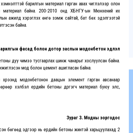
ний хэмнэлттэй барилгын материал гарган авах чиглэлээр олон
н материал байна. 200-2010 онд ХБНГУ-ын Мюнхений их
ын ажилд хэрэглэх өнгө үзэмж сайтай, бат бөх эдэлгээтэй
этгэсэн байна.
 Барилгын фасад болон дотор заслын модонбетон эдлэл
етоны дуу чимээ тусгаарлах шинж чанарыг хослуулсан байна.
ижиглэсэн мод болон цемент ашигласан байна.
 хүрээнд модонбетонон даацын элемент гарган авсанаар
өрөөр хэлбэл ердийн бетоны дүүргэгч материал буюу элс,
Зураг 3. Модны зоргодос
сэн бөгөөд эдгээр нь ердийн бетоны жинтэй харьцуулахад 2