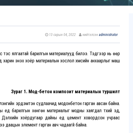
13 сарын 04, 2022
нийтэлсэн
administrator
с тэс ялгаатай барилгын материалууд билээ. Тэдгээр нь өөр
д харин энэхүү хоёр материалын хослол хүмүүсийн анхаарлыг маш
Зураг 1. Мод-бетон композит материалын туршилт
лэнгийн эрдэмтэн судлаачид модонбетон гарган авсан байна.
ы үед барилгын хөнгөн материалыг модны хаягдал түүхий эд,
. Дэлхийн хоёрдугаар дайны үед цемент ховордсон учраас
э даацын элемент гарган авч чадаагүй байна.