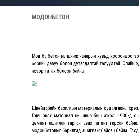
МОДОНБЕТОН
Мод ба бетон нь шинж чанарын хувьд хоорондоо эр
өөрийн давуу болон дутагдалтай талуудтай. Сүүлийн үе
ихээр татах болсон байна.
Швейцарийн барилгын материалын судалгааны хүрээ
Гэвч энэхүү материал нь шинэ биш ажээ. 1930-д он
цемент ашиглан гарган авах патент гарсан байна
модонбетоныг барилгад ашиглаж байсан байна. Гэхдэ