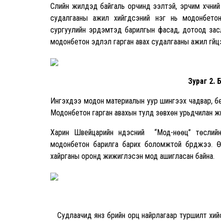
Сүүлийн жилүүдэд байгаль орчинд ээлтэй, эрчим хүч
судалгааны ажил хийгдсэний нэг нь модонбето
сургуулийн эрдэмтэд барилгын фасад, дотоод засл
модонбетон эдлэл гарган авах судалгааны ажил гүйц
Зураг 2.
Ингэхдээ модон материалын уур шингээх чадвар, б
Модонбетон гарган авахын тулд зөвхөн урьдчилан ж
Харин Швейцарийн үндэсний “Мод-нөөц” төслийн
модонбетон барилга барих боломжтой бүрджээ. Ө
хайрганы оронд жижиглэсэн мод ашигласан байна.
Судлаачид янз бүрийн орц найрлагаар туршилт хий