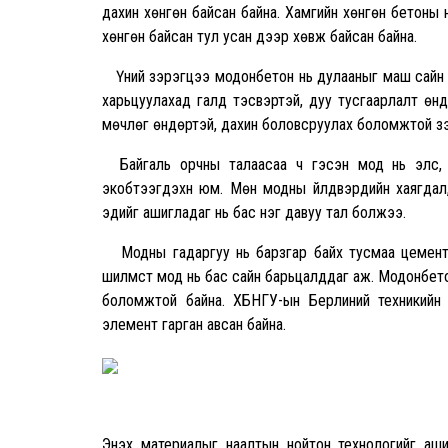
дахин хөнгөн байсан байна. Хамгийн хөнгөн бетоны
хөнгөн байсан тул усан дээр хөвж байсан байна.
Үүний зэрэгцээ модонбетон нь дулааныг маш сайн 
харьцуулахад галд тэсвэртэй, дуу тусгаарлалт өн
мөчлөг өндөртэй, дахин боловсруулах боломжтой зэ
Байгаль орчны талаасаа ч гэсэн мод нь элс, х
экобүтээгдэхүүн юм. Мөн модны үйлдвэрүүдийн хаягд
эдийг ашигладаг нь бас нэг давуу тал болжээ.
Модны гадаргуу нь барзгар байх тусмаа цементтэ
шилмүүст мод нь бас сайн барьцалддаг аж. Модонбет
боломжтой байна. ХБНГУ-ын Берлиний техникийн
элемент гарган авсан байна.
Энэхүү материалыг наалтын нойтон технологийг аш