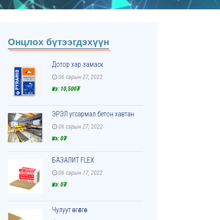
Онцлох бүтээгдэхүүн
Дотор хар замаск
06 сарын 27, 2022
Үнэ: 10,500₮
ЭРЭЛ угсармал бетон хавтан
06 сарын 27, 2022
Үнэ: 0₮
БАЗАЛИТ FLEX
06 сарын 17, 2022
Үнэ: 0₮
Чулуут өнгөлгөө