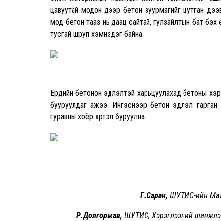
цавуутай модон дээр бетон зуурмагийг цутган дээ
мод-бетон тааз нь даац сайтай, гулзайлтын бат бэ
тусгай шруп хэмнэдэг байна.
Ердийн бетонон эдлэлтэй харьцуулахад бетоны хэрэ
бууруулдаг ажээ. Ингэснээр бетон эдлэл гарган 
гуравны хоёр хүртэл буруулна.
Г.Саран,
ШУТИС-ийн Мате
Р.Долгоржав,
ШУТИС, Хэрэглээний шинжлэх