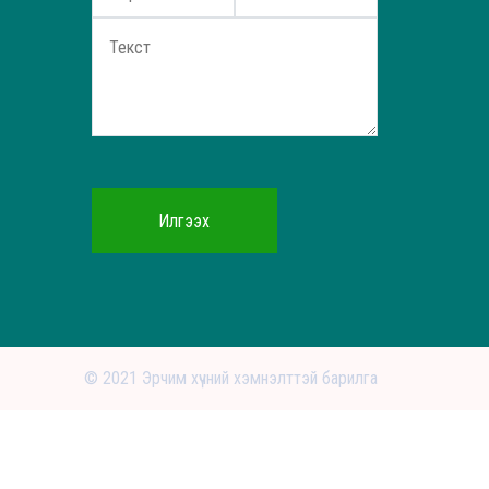
Илгээх
© 2021 Эрчим хүчний хэмнэлттэй барилга