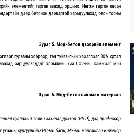
врийн элементийг гарган авахад оршино. Ингэж гарган авсан
х өндөртэйн дээр бетонон дээвэртэй харьцуулахад олон тооны
Зураг 5. Мод-бетон дээврийн элемент
глээг гуравны хоёроор, ган туйвангийн хэрэглээг 80% хүртэл
авахад зарцуулагддаг хүлэмжийн хий CO2-ийн хэмжээг мөн
Зураг 6. Мод-бетон нийлмэл материал
риал судлалын төвийн захирал,доктор (Ph.D), дэд профессор
 ухааны сургуулийнХИС-ын багш, МУ-ын мэргэшсэн инженер