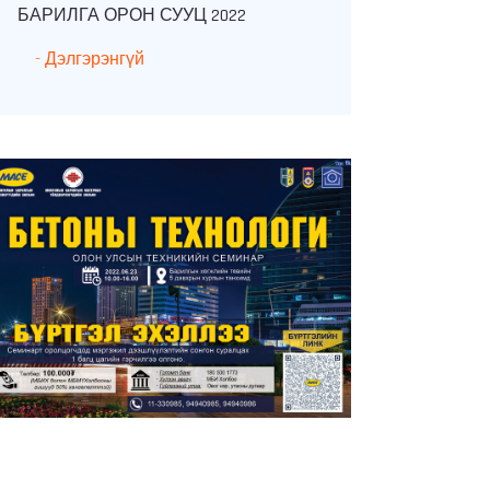
БАРИЛГА ОРОН СУУЦ 2022
БЕТОНЫ ТЕХ
- Дэлгэрэнгүй
- Дэлгэрэнгүй