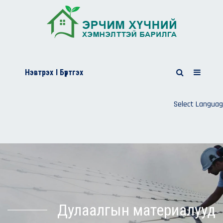
Нэвтрэх
I Бүртгэх
Select Langua
Дулаалгын материалууд