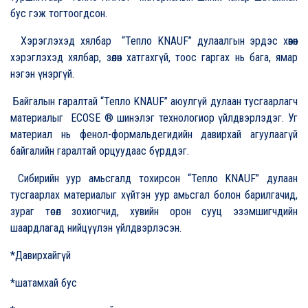
бус гэж тогтоогдсон.
Хэрэглэхэд хялбар “Тепло KNAUF” дулаалгын эрдэс хөвөн
хэрэглэхэд хялбар, зөөлөн хатгахгүй, тоос гаргах нь бага, ямар
нэгэн үнэргүй.
Байгалын гаралтай “Тепло KNAUF” аюулгүй дулаан тусгаарлагч
материалыг ECOSE ® шинэлэг технологиор үйлдвэрлэдэг. Уг
материал нь фенол-формальдегидийн давирхай агуулаагүй
байгалийн гаралтай орцуудаас бүрддэг.
Сибирийн уур амьсгалд тохирсон “Тепло KNAUF” дулаан
тусгаарлах материалыг хүйтэн уур амьсгал болон барилгачид,
зураг төсөл зохиогчид, хувийн орон сууц эзэмшигчдийн
шаардлагад нийцүүлэн үйлдвэрлэсэн.
*Давирхайгүй
*шатамхай бус