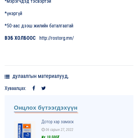
*мэрэгчдэд тэсвэртэй
*үнэргүй
*50-аас дээш жилийн баталгаатай
ВЭБ ХОЛБООС
http://rostorg.mn/
дулаалгын материалууд,
Хуваалцах:
Онцлох бүтээгдэхүүн
Дотор хар замаск
06 сарын 27, 2022
Үнэ: 10,500₮