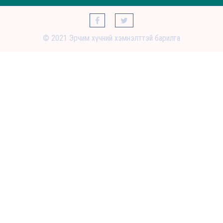
© 2021 Эрчим хүчний хэмнэлттэй барилга