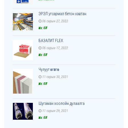
ЭРЭЛ угсармал бетон хавтан
06 сарын 27, 2022
Үнэ: 0₮
БАЗАЛИТ FLEX
06 сарын 17, 2022
Үнэ: 0₮
Чулуут өнгөлгөө
11 сарын 30, 2021
Үнэ: 0₮
Шугаман хоолойн дулаалга
11 сарын 29, 2021
Үнэ: 0₮