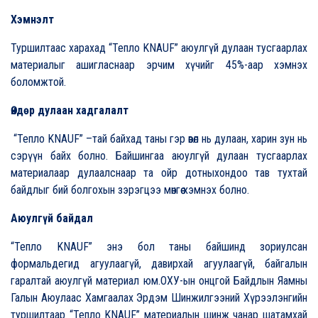
Хэмнэлт
Туршилтаас харахад “Тепло KNAUF” аюулгүй дулаан тусгаарлах
материалыг ашигласнаар эрчим хүчийг 45%-аар хэмнэх
боломжтой.
Өндөр дулаан хадгалалт
“Тепло KNAUF” –тай байхад таны гэр өвөл нь дулаан, харин зун нь
сэрүүн байх болно. Байшингаа аюулгүй дулаан тусгаарлах
материалаар дулаалснаар та ойр дотныхондоо тав тухтай
байдлыг бий болгохын зэрэгцээ мөнгөө хэмнэх болно.
Аюулгүй байдал
“Тепло KNAUF” энэ бол таны байшинд зориулсан
формальдегид агуулаагүй, давирхай агуулаагүй, байгалын
гаралтай аюулгүй материал юм.ОХУ-ын онцгой Байдлын Яамны
Галын Аюулаас Хамгаалах Эрдэм Шинжилгээний Хүрээлэнгийн
туршилтаар “Тепло KNAUF” материалын шинж чанар шатамхай