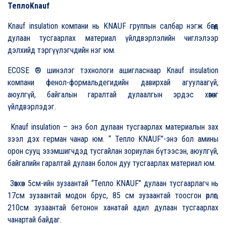
ТеплоKnauf
Knauf insulation компани нь KNAUF группын салбар нэгж бөгөөд
дулаан тусгаарлах материал үйлдвэрлэлийн чиглэлээр
дэлхийд тэргүүлэгчдийн нэг юм.
ECOSE ® шинэлэг тэхнологи ашигласнаар Knauf insulation
компани фенол-формальдегидийн давирхай агуулаагүй,
аюулгүй, байгалын гаралтай дулаалгын эрдэс хөвөнг
үйлдвэрлэдэг.
Knauf insulation – энэ бол дулаан тусгаарлах материалын зах
зээл дэх герман чанар юм. “ Тепло KNAUF”-энэ бол амины
орон сууц эзэмшигчдэд тусгайлан зориулан бүтээсэн, аюулгүй,
байгалийн гаралтай дулаан болон дуу тусгаарлах материал юм.
Зөвхөн 5см-ийн зузаантай “Тепло KNAUF” дулаан тусгаарлагч нь
17см зузаантай модон брус, 85 см зузаантай тоосгон өрлөг,
210см зузаантай бетонон ханатай адил дулаан тусгаарлах
чанартай байдаг.