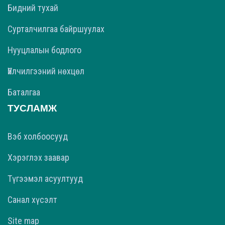
Бидний тухай
Сурталчилгаа байршуулах
Нууцлалын бодлого
Үйлчилгээний нөхцөл
Баталгаа
ТУСЛАМЖ
Вэб холбоосууд
Хэрэглэх заавар
Түгээмэл асуултууд
Санал хүсэлт
Site map